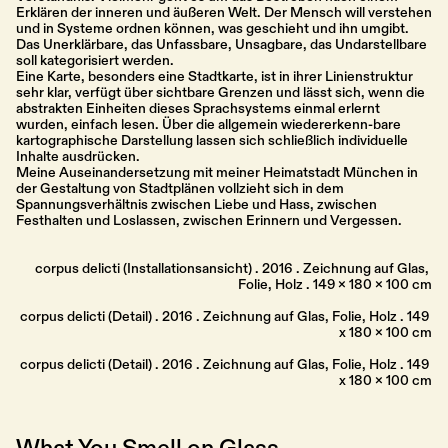
Erklären der inneren und äußeren Welt. Der Mensch will verstehen 
und in Systeme ordnen können, was geschieht und ihn umgibt. 
Das Unerklärbare, das Unfassbare, Unsagbare, das Undarstellbare 
soll kategorisiert werden. 
Eine Karte, besonders eine Stadtkarte, ist in ihrer Linienstruktur 
sehr klar, verfügt über sichtbare Grenzen und lässt sich, wenn die 
abstrakten Einheiten dieses Sprachsystems einmal erlernt 
wurden, einfach lesen. Über die allgemein wiedererkenn-bare 
kartographische Darstellung lassen sich schließlich individuelle 
Inhalte ausdrücken. 
Meine Auseinandersetzung mit meiner Heimatstadt München in 
der Gestaltung von Stadtplänen vollzieht sich in dem 
Spannungsverhältnis zwischen Liebe und Hass, zwischen 
Festhalten und Loslassen, zwischen Erinnern und Vergessen. 
corpus delicti (Installationsansicht) . 2016 . Zeichnung auf Glas, 
Folie, Holz . 149 x 180 x 100 cm
corpus delicti (Detail) . 2016 . Zeichnung auf Glas, Folie, Holz . 149 
x 180 x 100 cm
corpus delicti (Detail) . 2016 . Zeichnung auf Glas, Folie, Holz . 149 
x 180 x 100 cm
What You Smell on Glass